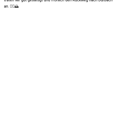
traten wir gut gesättigt und fröhlich den Rückweg nach Durbach
an. 🚴‍♂️🌅